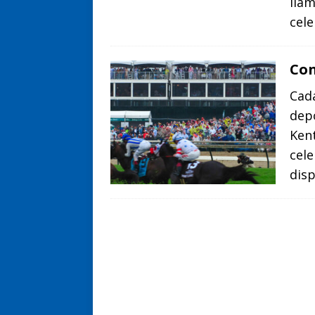
lla
cel
Con
Cad
depo
Kent
cele
dis