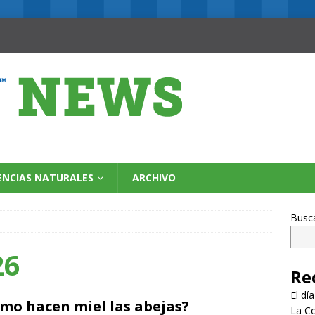
ENCIAS NATURALES
ARCHIVO
Busc
26
Re
El dí
mo hacen miel las abejas?
La Co