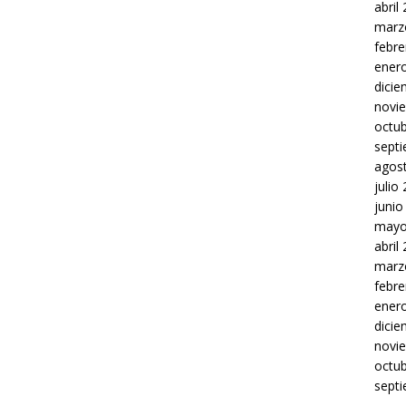
abril
marz
febre
ener
dici
novi
octu
sept
agos
julio
junio
mayo
abril
marz
febre
ener
dici
novi
octu
sept