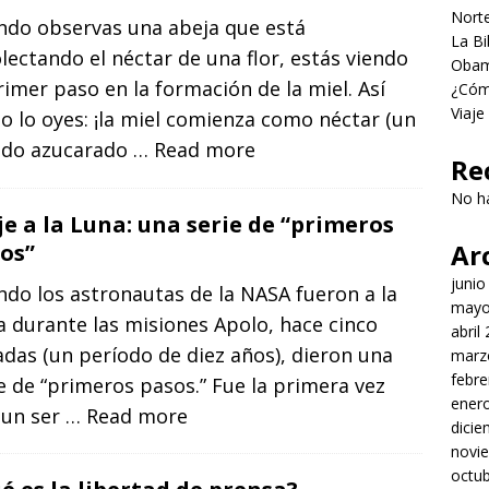
Norte
ndo observas una abeja que está
La Bi
lectando el néctar de una flor, estás viendo
Obama
rimer paso en la formación de la miel. Así
¿Cómo
Viaje
 lo oyes: ¡la miel comienza como néctar (un
uido azucarado
… Read more
Re
No h
je a la Luna: una serie de “primeros
Ar
os”
junio
do los astronautas de la NASA fueron a la
mayo
 durante las misiones Apolo, hace cinco
abril
das (un período de diez años), dieron una
marz
febre
e de “primeros pasos.” Fue la primera vez
ener
 un ser
… Read more
dici
novi
octu