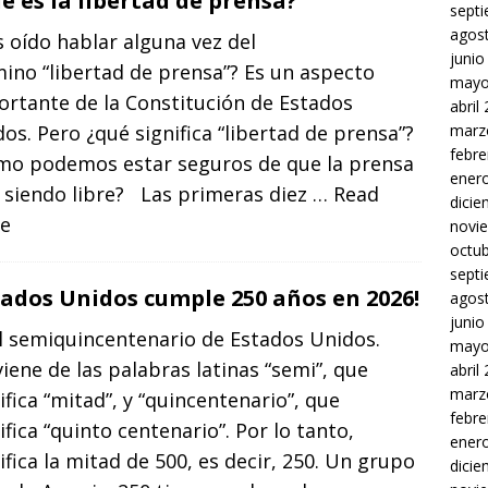
é es la libertad de prensa?
sept
agos
 oído hablar alguna vez del
junio
ino “libertad de prensa”? Es un aspecto
mayo
rtante de la Constitución de Estados
abril
os. Pero ¿qué significa “libertad de prensa”?
marz
febre
mo podemos estar seguros de que la prensa
ener
 siendo libre? Las primeras diez
… Read
dici
e
novi
octu
sept
tados Unidos cumple 250 años en 2026!
agos
junio
l semiquincentenario de Estados Unidos.
mayo
iene de las palabras latinas “semi”, que
abril
marz
ifica “mitad”, y “quincentenario”, que
febre
ifica “quinto centenario”. Por lo tanto,
ener
ifica la mitad de 500, es decir, 250. Un grupo
dici