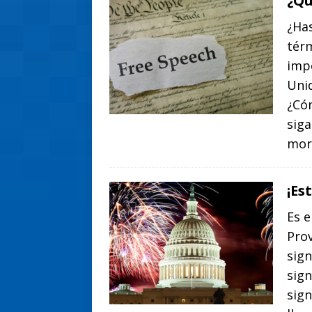
¿Qu
¿Has
térm
impo
Unid
¿Có
siga
mor
¡Es
Es e
Prov
sign
sign
sign