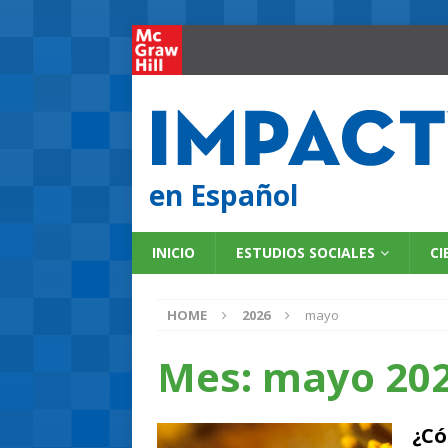
en Español
INICIO
ESTUDIOS SOCIALES
CI
HOME
2026
mayo
Mes:
mayo 20
¿Có