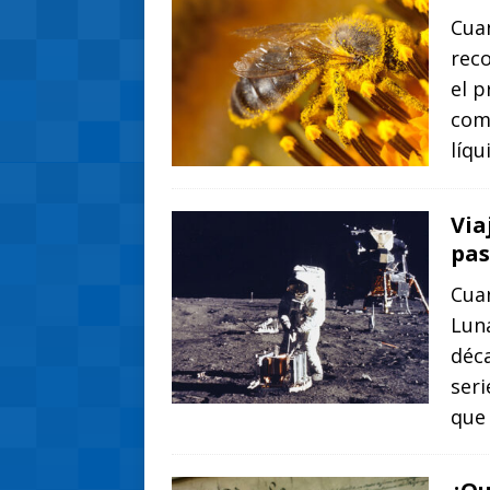
Cua
reco
el p
como
líq
Via
pas
Cuan
Luna
déca
seri
que