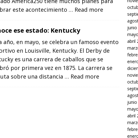
mado America250 tiene muchos planes para
novi
octu
ebrar este acontecimiento
… Read more
sept
agos
junio
oce ese estado: Kentucky
mayo
a año, en mayo, se celebra un famoso evento
abril
marz
rtivo en Louisville, Kentucky. El Derby de
febre
ucky es una carrera de caballos que se
ener
bró por primera vez en 1875. La carrera se
dici
novi
puta sobre una distancia
… Read more
octu
sept
agos
junio
mayo
abril
marz
febre
ener