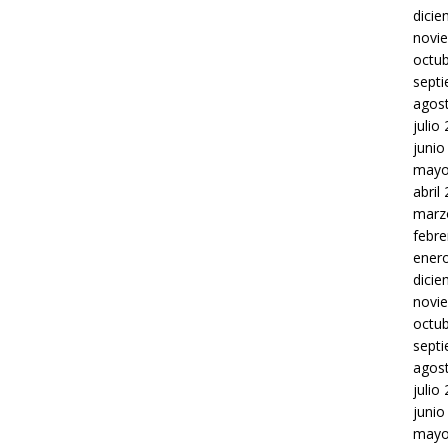
dici
novi
octu
sept
agos
julio
junio
mayo
abril
marz
febre
ener
dici
novi
octu
sept
agos
julio
junio
mayo