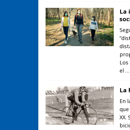
La 
soc
Seg
“dis
dist
prop
Los 
el
…
La 
En l
que
XX. 
bici