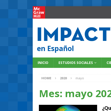
en Español
INICIO
ESTUDIOS SOCIALES
CI
HOME
2020
mayo
Mes:
mayo 20
¿Qu