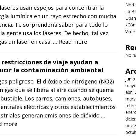
Norte
láseres usan espejos para concentrar la
La Bi
rgía lumínica en un rayo estrecho con mucha
Obama
ncia. Te sorprendería saber para todo lo
¿Cómo
Viaje
la gente usa los láseres. De hecho, tal vez
as un láser en casa.
… Read more
Re
No h
 restricciones de viaje ayudan a
ucir la contaminación ambiental
Ar
junio
as peligroso El dióxido de nitrógeno (NO2)
mayo
n gas que se libera al aire cuando se quema
abril
bustible. Los carros, camiones, autobuses,
marz
febre
centrales eléctricas y otros establecimientos
ener
striales generan emisiones de dióxido
…
dici
d more
novi
octu