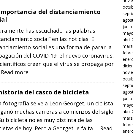
novi
octu
importancia del distanciamiento
sept
ial
agos
junio
uramente has escuchado las palabras
mayo
tanciamiento social” en las noticias. El
abril
marz
anciamiento social es una forma de parar la
febre
agación del COVID-19, el nuevo coronavirus.
ener
científicos creen que el virus se propaga por
dici
 Read more
novi
octu
sept
historia del casco de bicicleta
agos
junio
a fotografía se ve a Leon Georget, un ciclista
mayo
 ganó muchas carreras a comienzos del siglo
abril
marz
Su bicicleta no es muy distinta de las
febre
cletas de hoy. Pero a Georget le falta
… Read
ener