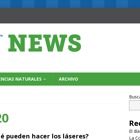
ENCIAS NATURALES
ARCHIVO
Busc
20
Re
El dí
é pueden hacer los láseres?
La Co