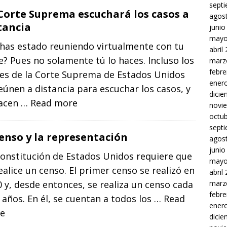
sept
Corte Suprema escuchará los casos a
agos
tancia
junio
mayo
 has estado reuniendo virtualmente con tu
abril
e? Pues no solamente tú lo haces. Incluso los
marz
febre
ces de la Corte Suprema de Estados Unidos
ener
eúnen a distancia para escuchar los casos, y
dici
hacen
… Read more
novi
octu
sept
censo y la representación
agos
junio
Constitución de Estados Unidos requiere que
mayo
ealice un censo. El primer censo se realizó en
abril
 y, desde entonces, se realiza un censo cada
marz
febre
 años. En él, se cuentan a todos los
… Read
ener
e
dici