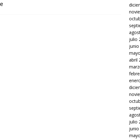
e
dici
novi
octu
sept
agos
julio
junio
mayo
abril
marz
febre
ener
dici
novi
octu
sept
agos
julio
junio
mayo