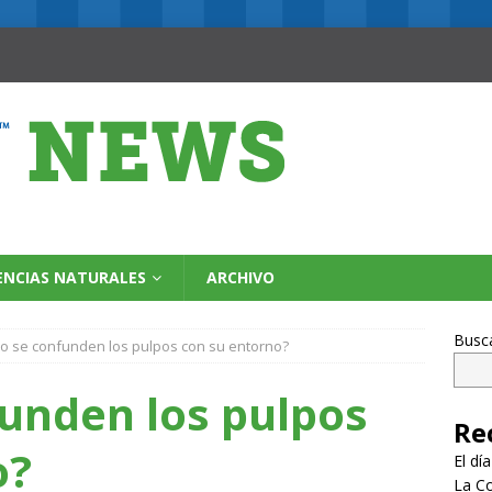
ENCIAS NATURALES
ARCHIVO
Busc
 se confunden los pulpos con su entorno?
unden los pulpos
Re
o?
El dí
La Co