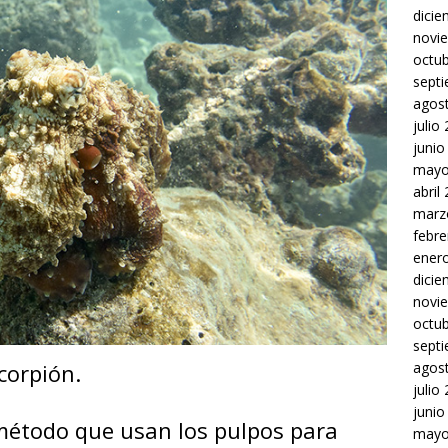
dici
novi
octu
sept
agos
julio
junio
mayo
abril
marz
febre
ener
dici
novi
octu
sept
corpión.
agos
julio
junio
 método que usan los pulpos para
mayo