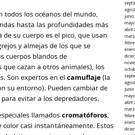
sept
agos
n todos los océanos del mundo,
junio
mayo
undas hasta las profundidades más
abril
a de su cuerpo es el pico, que usan
marz
febre
rejos y almejas de los que se
ener
us cuerpos blandos de
dici
novi
 que cazan a otros animales), los
octu
s. Son expertos en el
camuflaje
(la
sept
agos
on su entorno). Pueden cambiar de
junio
mayo
 para evitar a los depredadores.
abril
marz
especiales llamados
cromatóforos
,
febre
ener
 color casi instantáneamente. Estos
dici