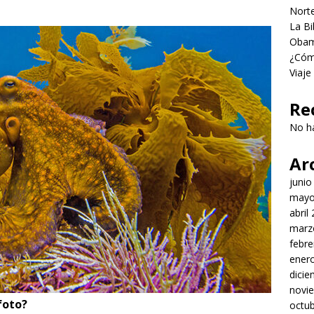
Norte
La Bi
Obama
¿Cómo
Viaje
Re
No h
Ar
junio
mayo
abril
marz
febre
ener
dici
novi
foto?
octu