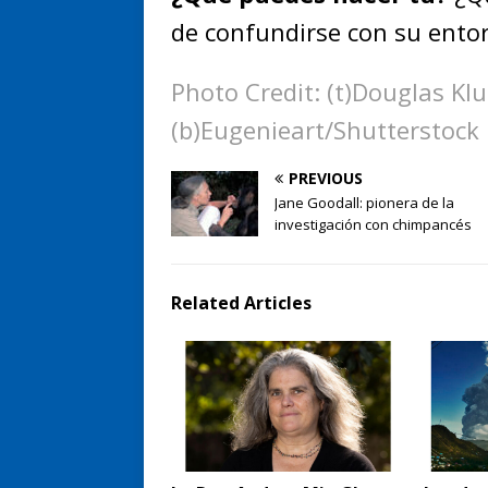
de confundirse con su ento
Photo Credit: (t)Douglas Kl
(b)Eugenieart/Shutterstock
PREVIOUS
Jane Goodall: pionera de la
investigación con chimpancés
Related Articles