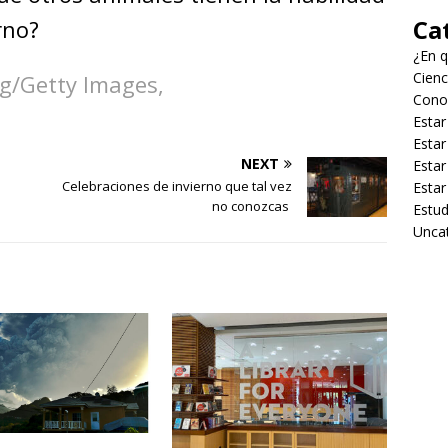
Ca
rno?
¿En q
Cienc
ug/Getty Images,
Cono
Estar
Estar
NEXT
Estar
Celebraciones de invierno que tal vez
Estar
no conozcas
Estud
Unca