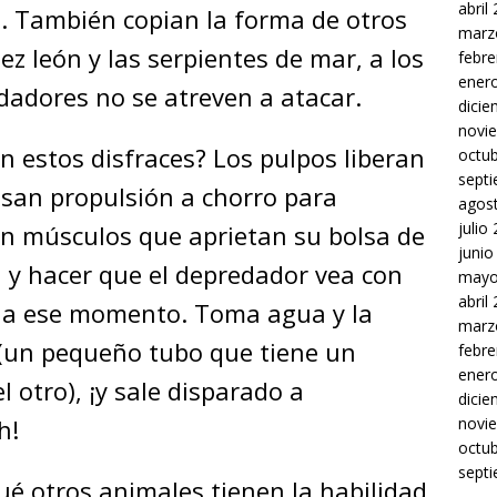
abril
. También copian la forma de otros
marz
z león y las serpientes de mar, a los
febre
ener
dadores no se atreven a atacar.
dici
novi
n estos disfraces? Los pulpos liberan
octu
sept
usan propulsión a chorro para
agos
julio
n músculos que aprietan su bolsa de
junio
a y hacer que el depredador vea con
mayo
abril
echa ese momento. Toma agua y la
marz
(un pequeño tubo que tiene un
febre
ener
 otro), ¡y sale disparado a
dici
ph!
novi
octu
sept
ué otros animales tienen la habilidad