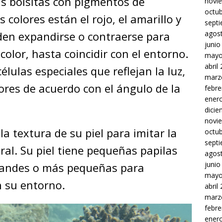
s bolsitas con pigmentos de
novi
octu
s colores están el rojo, el amarillo y
sept
agos
den expandirse o contraerse para
junio
olor, hasta coincidir con el entorno.
mayo
abril
lulas especiales que reflejan la luz,
marz
olores de acuerdo con el ángulo de la
febre
ener
dici
novi
a textura de su piel para imitar la
octu
sept
oral. Su piel tiene pequeñas papilas
agos
junio
andes o más pequeñas para
mayo
n su entorno.
abril
marz
febre
ener