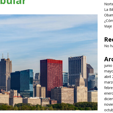
bular
Norte
La Bi
Obama
¿Cómo
Viaje
Re
No h
Ar
junio
mayo
abril
marz
febre
ener
dici
novi
octu