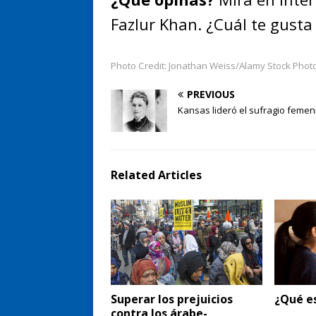
Fazlur Khan. ¿Cuál te gust
Photo Credit: Jonathan Weiss/Alamy Stock Phot
PREVIOUS
Kansas lideró el sufragio femen
Related Articles
Superar los prejuicios
¿Qué e
contra los árabe-