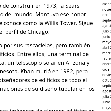
dici
de construir en 1973, la Sears
novi
alto del mundo. Mantuvo ese honor
octu
sept
e conoce como la Willis Tower. Sigue
agos
el perfil de Chicago.
julio
junio
mayo
 por sus rascacielos, pero también
abril
ficios. Entre ellos, una terminal de
marz
febre
a, un telescopio solar en Arizona y
ener
dici
nnesota. Khan murió en 1982, pero
novi
diseñadores de edificios de todo el
octu
sept
iaciones de su diseño tubular en los
agos
julio
junio
mayo
net imágenes de algunos edificios de