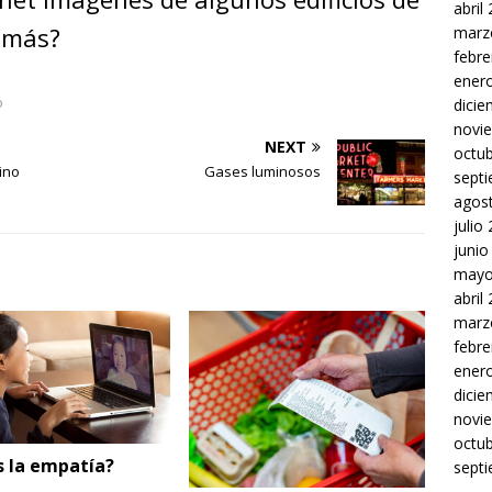
abril
a más?
marz
febre
ener
o
dici
novi
NEXT
octu
ino
Gases luminosos
sept
agos
julio
junio
mayo
abril
marz
febre
ener
dici
novi
octu
s la empatía?
sept