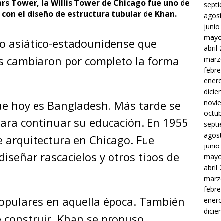
rs Tower, la Willis Tower de Chicago fue uno de
sept
 con el diseño de estructura tubular de Khan.
agos
junio
mayo
ro asiático-estadounidense que
abril
as cambiaron por completo la forma
marz
febre
ener
dici
novi
ue hoy es Bangladesh. Más tarde se
octu
para continuar su educación. En 1955
sept
agos
e arquitectura en Chicago. Fue
junio
señar rascacielos y otros tipos de
mayo
abril
marz
febre
populares en aquella época. También
ener
dici
e construir. Khan se propuso