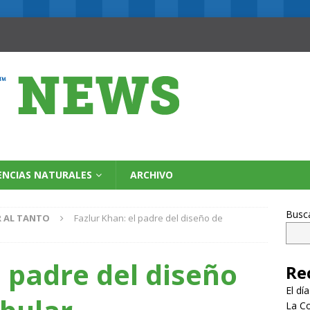
ENCIAS NATURALES
ARCHIVO
Busc
R AL TANTO
Fazlur Khan: el padre del diseño de
l padre del diseño
Re
El dí
La Co