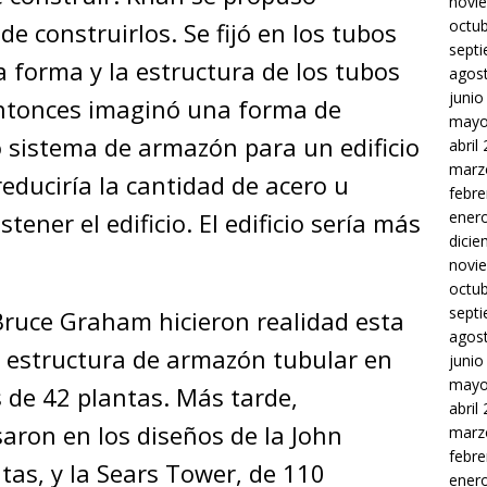
novi
octu
e construirlos. Se fijó en los tubos
sept
 forma y la estructura de los tubos
agos
junio
 Entonces imaginó una forma de
mayo
o sistema de armazón para un edificio
abril
marz
reduciría la cantidad de acero u
febre
ener
ener el edificio. El edificio sería más
dici
novi
octu
sept
Bruce Graham hicieron realidad esta
agos
a estructura de armazón tubular en
junio
mayo
 de 42 plantas. Más tarde,
abril
saron en los diseños de la John
marz
febre
as, y la Sears Tower, de 110
ener