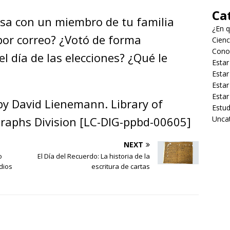
Ca
sa con un miembro de tu familia
¿En q
 por correo? ¿Votó de forma
Cienc
Cono
el día de las elecciones? ¿Qué le
Estar
Estar
Estar
Estar
by David Lienemann. Library of
Estud
raphs Division [LC-DIG-ppbd-00605]
Unca
NEXT
o
El Día del Recuerdo: La historia de la
ndios
escritura de cartas