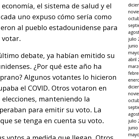
 economía, el sistema de salud y el
dici
novi
e, cada uno expuso cómo sería como
octu
sept
ieron al pueblo estadounidense para
agos
 votar.
julio
junio
mayo
 último debate, ya habían emitido su
abril
unidenses. ¿Por qué este año ha
marz
febre
prano? Algunos votantes lo hicieron
ener
upaba el COVID. Otros votaron en
dici
novi
s elecciones, manteniendo la
octu
sept
speraban para emitir su voto. La
agos
 que se tenga en cuenta su voto.
julio
junio
mayo
s votos a medida que llegan. Otros