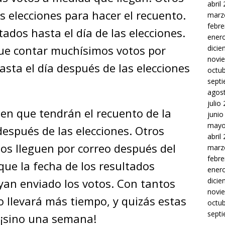
abril
s elecciones para hacer el recuento.
marz
febre
tados hasta el día de las elecciones.
ener
ue contar muchísimos votos por
dici
novi
asta el día después de las elecciones
octu
sept
agos
julio
een que tendrán el recuento de la
junio
mayo
después de las elecciones. Otros
abril
os lleguen por correo después del
marz
febre
 que la fecha de los resultados
ener
an enviado los votos. Con tantos
dici
novi
o llevará más tiempo, y quizás estas
octu
sept
 ¡sino una semana!