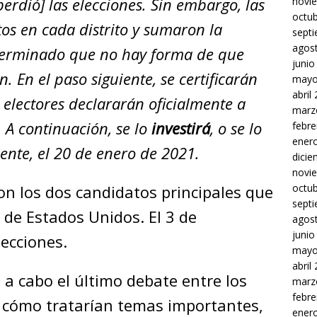
erdió] las elecciones. Sin embargo, las
novi
octu
os en cada distrito y sumaron la
sept
agos
eterminado que no hay forma de que
junio
 En el paso siguiente, se certificarán
mayo
abril
s electores declararán oficialmente a
marz
 A continuación, se lo
investirá
, o se lo
febre
ener
ente, el 20 de enero de 2021.
dici
novi
n los dos candidatos principales que
octu
sept
 de Estados Unidos. El 3 de
agos
junio
lecciones.
mayo
abril
a cabo el último debate entre los
marz
febre
 cómo tratarían temas importantes,
ener