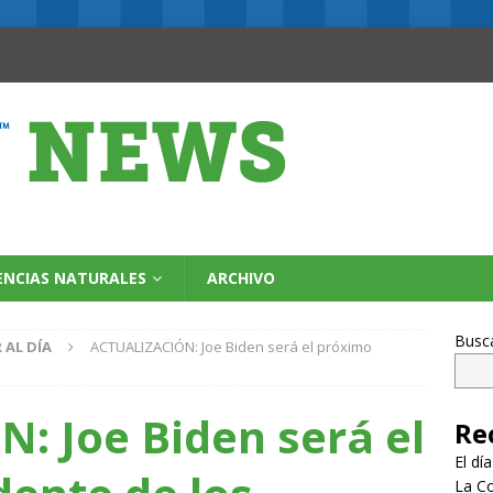
ENCIAS NATURALES
ARCHIVO
Busc
 AL DÍA
ACTUALIZACIÓN: Joe Biden será el próximo
: Joe Biden será el
Re
El dí
La Co