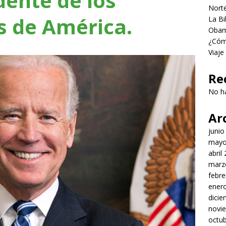
dente de los
Norte
s de América.
La Bi
Obama
¿Cómo
Viaje
Re
No h
Ar
junio
mayo
abril
marz
febre
ener
dici
novi
octu