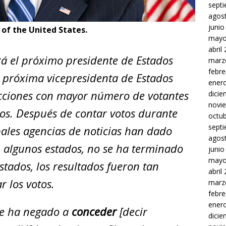
sept
agos
junio
 of the United States.
mayo
abril
rá el próximo presidente de Estados
marz
febre
a próxima vicepresidenta de Estados
ener
lecciones con mayor número de votantes
dici
novi
dos. Después de contar votos durante
octu
sept
ales agencias de noticias han dado
agos
 algunos estados, no se ha terminado
junio
mayo
estados, los resultados fueron tan
abril
r los votos.
marz
febre
ener
se ha negado a
conceder
[decir
dici