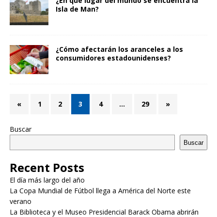
¿En qué lugar del mundo se encuentra la
Isla de Man?
¿Cómo afectarán los aranceles a los
consumidores estadounidenses?
«
1
2
3
4
…
29
»
Buscar
Buscar
Recent Posts
El día más largo del año
La Copa Mundial de Fútbol llega a América del Norte este
verano
La Biblioteca y el Museo Presidencial Barack Obama abrirán