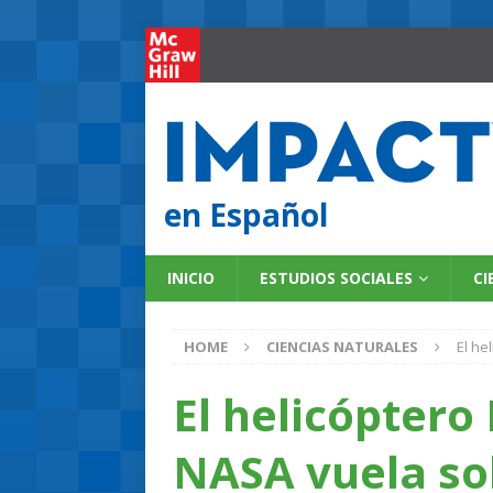
en Español
INICIO
ESTUDIOS SOCIALES
CI
HOME
CIENCIAS NATURALES
El he
El helicóptero 
NASA vuela so