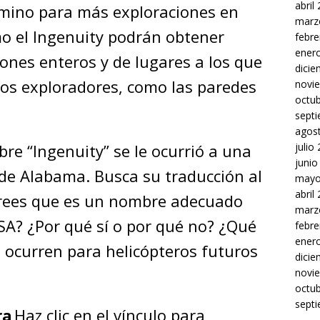
abril
amino para más exploraciones en
marz
mo el Ingenuity podrán obtener
febre
ener
ones enteros y de lugares a los que
dici
los exploradores, como las paredes
novi
octu
sept
agos
julio
re “Ingenuity” se le ocurrió a una
junio
 de Alabama. Busca su traducción al
mayo
abril
¿Crees que es un nombre adecuado
marz
ASA? ¿Por qué sí o por qué no? ¿Qué
febre
ener
 ocurren para helicópteros futuros
dici
novi
octu
sept
ra
Haz clic en el vínculo para