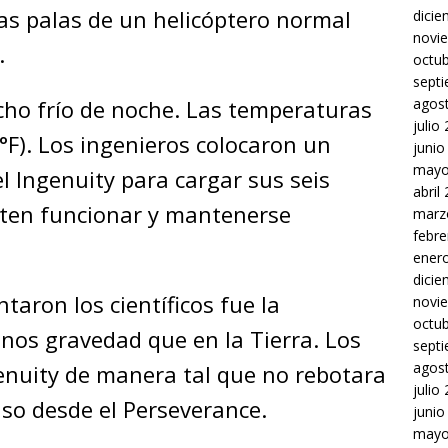
as palas de un helicóptero normal
dici
novi
.
octu
sept
agos
ho frío de noche. Las temperaturas
julio
°F). Los ingenieros colocaron un
junio
mayo
l Ingenuity para cargar sus seis
abril
miten funcionar y mantenerse
marz
febre
ener
dici
aron los científicos fue la
novi
octu
nos gravedad que en la Tierra. Los
sept
agos
enuity de manera tal que no rebotara
julio
nso desde el Perseverance.
junio
mayo