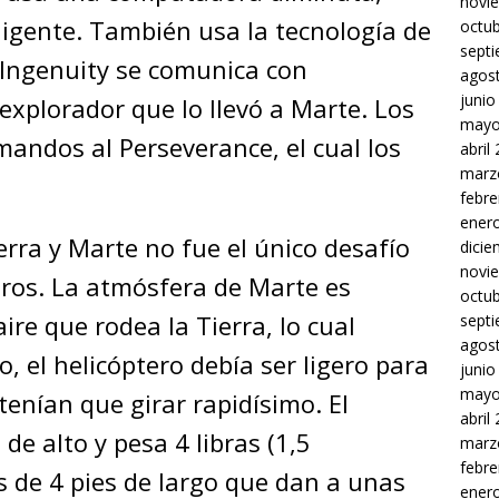
novi
ligente. También usa la tecnología de
octu
sept
l Ingenuity se comunica con
agos
junio
 explorador que lo llevó a Marte. Los
mayo
omandos al Perseverance, el cual los
abril
marz
febre
ener
ierra y Marte no fue el único desafío
dici
novi
eros. La atmósfera de Marte es
octu
re que rodea la Tierra, lo cual
sept
agos
o, el helicóptero debía ser ligero para
junio
mayo
tenían que girar rapidísimo. El
abril
de alto y pesa 4 libras (1,5
marz
febre
s de 4 pies de largo que dan a unas
ener