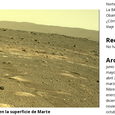
Norte
La Bi
Obama
¿Cómo
Viaje
Re
No h
Ar
junio
mayo
abril
marz
febre
ener
dici
novi
en la superficie de Marte
octu