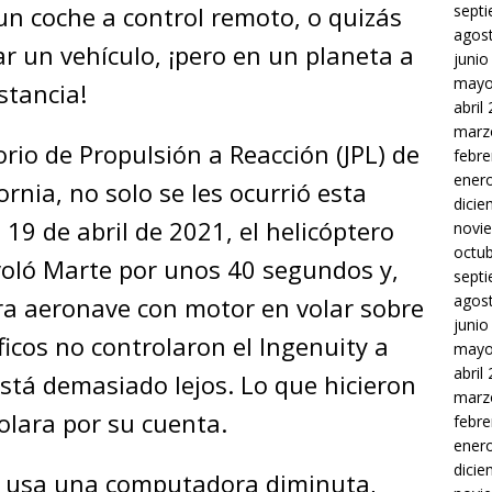
sept
n coche a control remoto, o quizás
agos
r un vehículo, ¡pero en un planeta a
junio
mayo
istancia!
abril
marz
torio de Propulsión a Reacción (JPL) de
febre
ener
rnia, no solo se les ocurrió esta
dici
El 19 de abril de 2021, el helicóptero
novi
octu
voló Marte por unos 40 segundos y,
sept
agos
mera aeronave con motor en volar sobre
junio
íficos no controlaron el Ingenuity a
mayo
abril
está demasiado lejos. Lo que hicieron
marz
olara por su cuenta.
febre
ener
dici
ty usa una computadora diminuta,