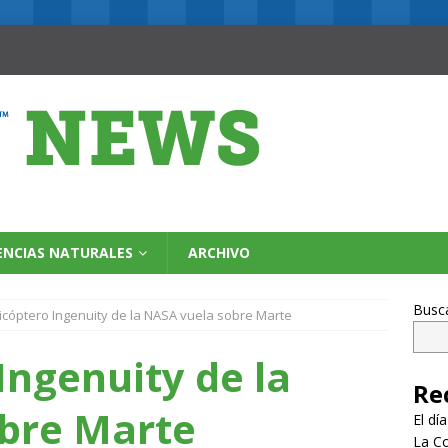
ENCIAS NATURALES
ARCHIVO
Busc
licóptero Ingenuity de la NASA vuela sobre Marte
Ingenuity de la
Re
bre Marte
El dí
La Co