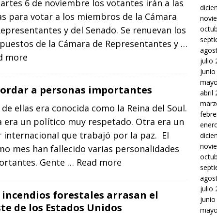
artes 6 de noviembre los votantes irán a las
dici
as para votar a los miembros de la Cámara
novi
epresentantes y del Senado. Se renuevan los
octu
sept
 puestos de la Cámara de Representantes y
…
agos
d more
julio
junio
mayo
ordar a personas importantes
abril
marz
de ellas era conocida como la Reina del Soul.
febre
 era un político muy respetado. Otra era un
ener
r internacional que trabajó por la paz. El
dici
novi
mo mes han fallecido varias personalidades
octu
ortantes. Gente
… Read more
sept
agos
julio
 incendios forestales arrasan el
junio
te de los Estados Unidos
mayo