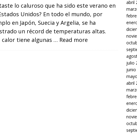
abril
aste lo caluroso que ha sido este verano en
marz
 Estados Unidos? En todo el mundo, por
febre
plo en Japón, Suecia y Argelia, se ha
ener
dici
strado un récord de temperaturas altas.
novi
 calor tiene algunas
… Read more
octu
sept
agos
julio
junio
mayo
abril
marz
febre
ener
dici
novi
octu
sept