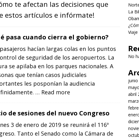
mo te afectan las decisiones que
Norte
La Bi
e estos artículos e infórmate!
Obama
¿Cómo
Viaje
é pasa cuando cierra el gobierno?
Re
pasajeros hacían largas colas en los puntos
No h
ontrol de seguridad de los aeropuertos. La
ra se apilaba en los parques nacionales. A
Ar
onas que tenían casos judiciales
junio
rtantes les posponían la audiencia
mayo
efinidamente.
… Read more
abril
marz
febre
cio de sesiones del nuevo Congreso
ener
dici
unes 3 de enero de 2019 se reunirá el 116º
novi
greso. Tanto el Senado como la Cámara de
octu