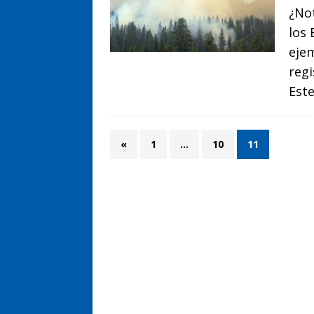
¿Not
los
ejem
regi
Este
«
1
…
10
11