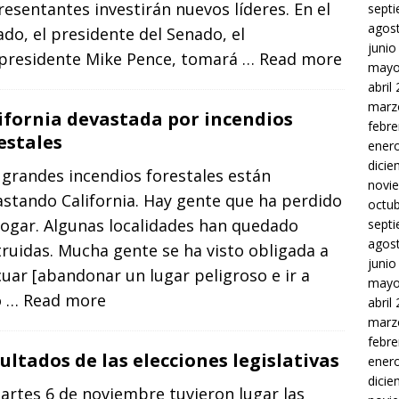
esentantes investirán nuevos líderes. En el
sept
agos
do, el presidente del Senado, el
junio
epresidente Mike Pence, tomará
… Read more
mayo
abril
marz
ifornia devastada por incendios
febre
estales
ener
dici
grandes incendios forestales están
novi
stando California. Hay gente que ha perdido
octu
hogar. Algunas localidades han quedado
sept
agos
ruidas. Mucha gente se ha visto obligada a
junio
uar [abandonar un lugar peligroso e ir a
mayo
o
… Read more
abril
marz
febre
ultados de las elecciones legislativas
ener
dici
artes 6 de noviembre tuvieron lugar las