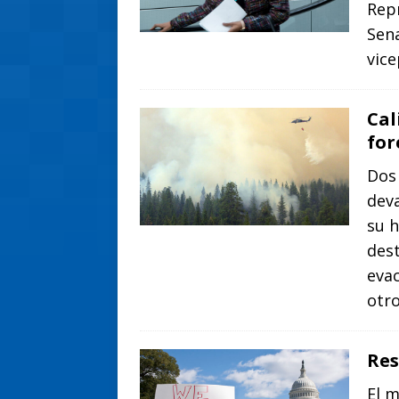
Repr
Sena
vic
Cal
for
Dos 
deva
su 
dest
evac
otr
Res
El m