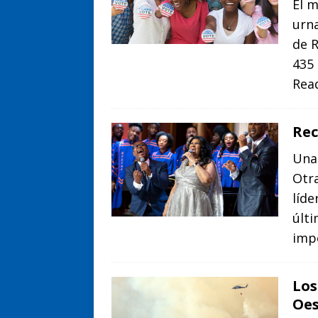
El m
urn
de R
435
Rea
Rec
Una 
Otra
líde
últi
imp
Los
Oes