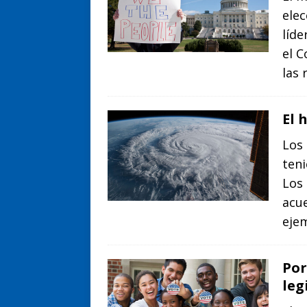
elec
líde
el C
las
El 
Los 
teni
Los 
acue
eje
Por
leg