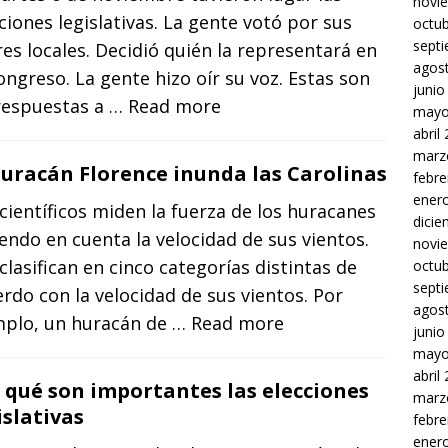
novi
ciones legislativas. La gente votó por sus
octu
sept
res locales. Decidió quién la representará en
agos
ongreso. La gente hizo oír su voz. Estas son
junio
 respuestas a
… Read more
mayo
abril
marz
huracán Florence inunda las Carolinas
febre
ener
científicos miden la fuerza de los huracanes
dici
endo en cuenta la velocidad de sus vientos.
novi
clasifican en cinco categorías distintas de
octu
sept
rdo con la velocidad de sus vientos. Por
agos
mplo, un huracán de
… Read more
junio
mayo
abril
 qué son importantes las elecciones
marz
islativas
febre
ener