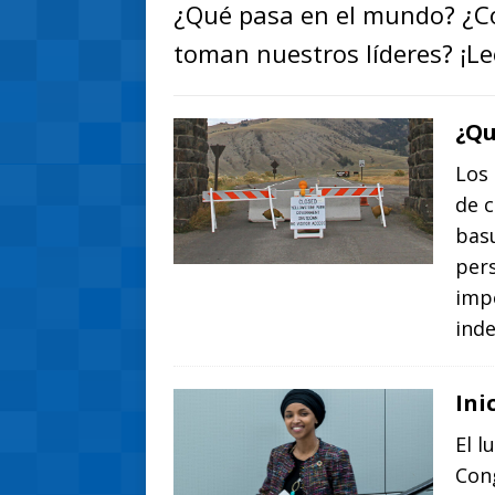
¿Qué pasa en el mundo? ¿Có
toman nuestros líderes? ¡Le
¿Qu
Los 
de c
basu
pers
impo
ind
Ini
El l
Con