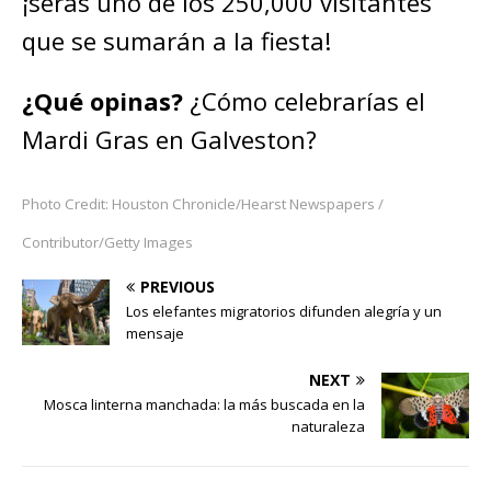
¡serás uno de los 250,000 visitantes
que se sumarán a la fiesta!
¿Qué opinas?
¿Cómo celebrarías el
Mardi Gras en Galveston?
Photo Credit: Houston Chronicle/Hearst Newspapers /
Contributor/Getty Images
PREVIOUS
Los elefantes migratorios difunden alegría y un
mensaje
NEXT
Mosca linterna manchada: la más buscada en la
naturaleza