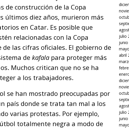
dici
as de construcción de la Copa
novi
os últimos diez años, murieron más
octu
sept
torios en Catar. Es posible que
agos
tén relacionadas con la Copa
julio
junio
de las cifras oficiales. El gobierno de
mayo
abril
sistema de
kafala
para proteger más
marz
ios. Muchos critican que no se ha
febre
ener
teger a los trabajadores.
dici
novi
bol se han mostrado preocupadas por
octu
sept
un país donde se trata tan mal a los
agos
do varias protestas. Por ejemplo,
julio
junio
fútbol totalmente negra a modo de
mayo