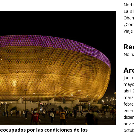
Norte
La Bi
Obama
¿Cómo
Viaje
Re
No h
Ar
junio
mayo
abril
marz
febre
ener
dici
novi
ocupados por las condiciones de los
octu