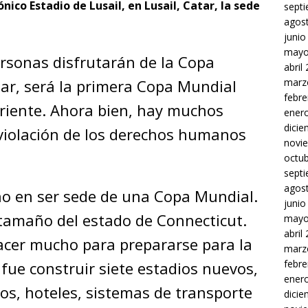
nico Estadio de Lusail, en Lusail, Catar, la sede
sept
agos
junio
mayo
ersonas disfrutarán de la Copa
abril
marz
ar, será la primera Copa Mundial
febre
Oriente. Ahora bien, hay muchos
ener
dici
violación de los derechos humanos
novi
octu
sept
agos
ño en ser sede de una Copa Mundial.
junio
tamaño del estado de Connecticut.
mayo
abril
hacer mucho para prepararse para la
marz
febre
 fue construir siete estadios nuevos,
ener
s, hoteles, sistemas de transporte
dici