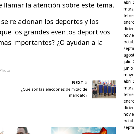
abril
e llamar la atención sobre este tema.
marz
febre
se relacionan los deportes y los
ener
dici
ue los grandes eventos deportivos
novi
emas importantes? ¿O ayudan a la
octu
sept
agos
julio
junio
 Photo
mayo
abril
NEXT
marz
¿Qué son las elecciones de mitad de
febre
mandato?
ener
dici
novi
octu
sept