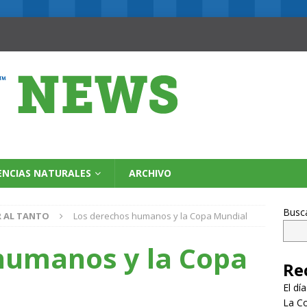
ENCIAS NATURALES
ARCHIVO
Busc
R AL TANTO
Los derechos humanos y la Copa Mundial
humanos y la Copa
Re
El dí
La Co