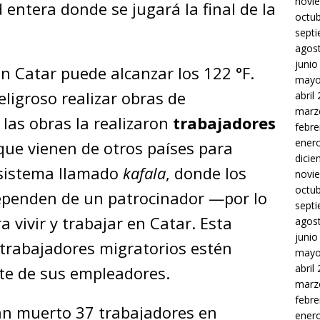
novi
 entera donde se jugará la final de la
octu
sept
agos
junio
n Catar puede alcanzar los 122 °F.
mayo
ligroso realizar obras de
abril
marz
 las obras la realizaron
trabajadores
febre
ener
que vienen de otros países para
dici
 sistema llamado
kafala
, donde los
novi
octu
ependen de un patrocinador —por lo
sept
vivir y trabajar en Catar. Esta
agos
junio
trabajadores migratorios estén
mayo
abril
te de sus empleadores.
marz
febre
 han muerto 37 trabajadores en
ener