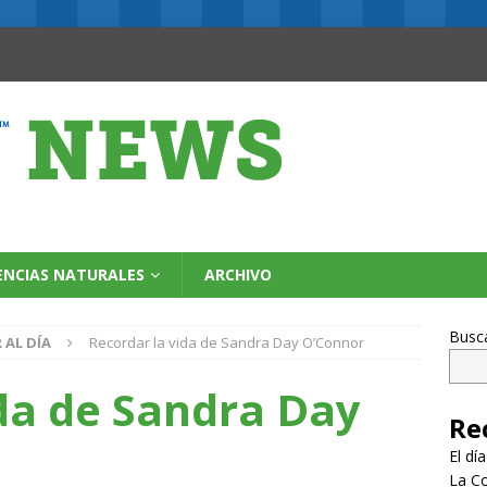
ENCIAS NATURALES
ARCHIVO
Busc
 AL DÍA
Recordar la vida de Sandra Day O’Connor
da de Sandra Day
Re
El dí
La Co