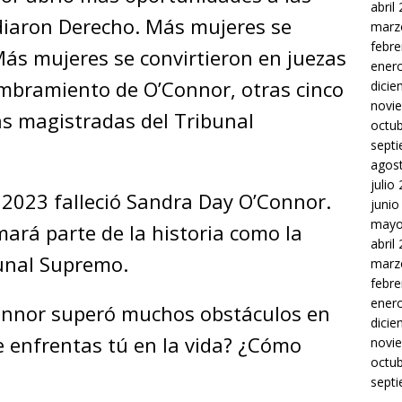
abril
diaron Derecho. Más mujeres se
marz
febre
ás mujeres se convirtieron en juezas
ener
ombramiento de O’Connor, otras cinco
dici
novi
s magistradas del Tribunal
octu
sept
agos
julio
e 2023 falleció Sandra Day O’Connor.
junio
mayo
ará parte de la historia como la
abril
bunal Supremo.
marz
febre
ener
onnor superó muchos obstáculos en
dici
te enfrentas tú en la vida? ¿Cómo
novi
octu
sept