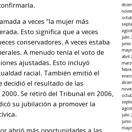
confirmarla.
dici
novi
octu
lamada a veces “la mujer más
sept
erada. Esto significa que a veces
agos
julio
ueces conservadores. A veces estaba
junio
mayo
berales. A menudo tenía el voto de
abril
ones ajustadas. Esto incluyó
marz
febre
ualdad racial. También emitió el
ener
 decidió el resultado de las
dici
novi
 2000. Se retiró del Tribunal en 2006,
octu
sept
dicó su jubilación a promover la
agos
ívica.
julio
junio
mayo
or abrió más oportunidades a las