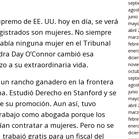
sept
agos
junio
upremo de EE. UU. hoy en día, se verá
mayo
abril
gistrados son mujeres. No siempre
marz
había ninguna mujer en el Tribunal
febre
ener
dra Day O’Connor cambió esa
dici
zo a su extraordinaria vida.
novi
octu
sept
 un rancho ganadero en la frontera
agos
a. Estudió Derecho en Stanford y se
junio
mayo
e su promoción. Aun así, tuvo
abril
marz
trabajo como abogada porque los
febre
ían contratar a mujeres. Pero no se
ener
dici
 trabajó gratis para un fiscal del