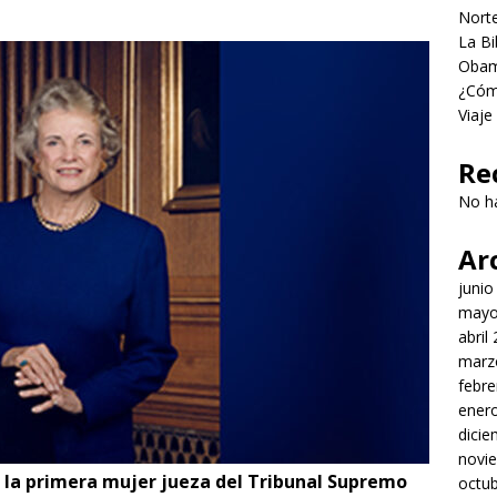
Norte
La Bi
Obama
¿Cómo
Viaje
Re
No h
Ar
junio
mayo
abril
marz
febre
ener
dici
novi
n la primera mujer jueza del Tribunal Supremo
octu