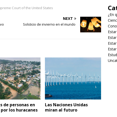
Ca
upreme Court of the United States
¿En q
NEXT
Cienc
evo
Solsticio de invierno en el mundo
Cono
Estar
Estar
Estar
Estar
Estud
Unca
s de personas en
Las Naciones Unidas
 por los huracanes
miran al futuro