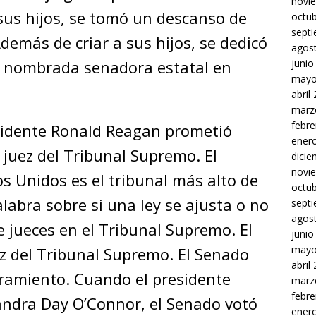
novi
us hijos, se tomó un descanso de
octu
sept
demás de criar a sus hijos, se dedicó
agos
junio
ue nombrada senadora estatal en
mayo
abril
marz
febre
esidente Ronald Reagan prometió
ener
juez del Tribunal Supremo. El
dici
novi
 Unidos es el tribunal más alto de
octu
alabra sobre si una ley se ajusta o no
sept
agos
e jueces en el Tribunal Supremo. El
junio
mayo
z del Tribunal Supremo. El Senado
abril
ramiento. Cuando el presidente
marz
febre
ndra Day O’Connor, el Senado votó
ener