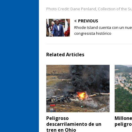
Photo Credit: Dane Penland, Collection of the S
PREVIOUS
Rhode Island cuenta con un nu
congresista histórico
Related Articles
Peligroso
Millone
descarrilamiento de un
peligro
tren en Ohio