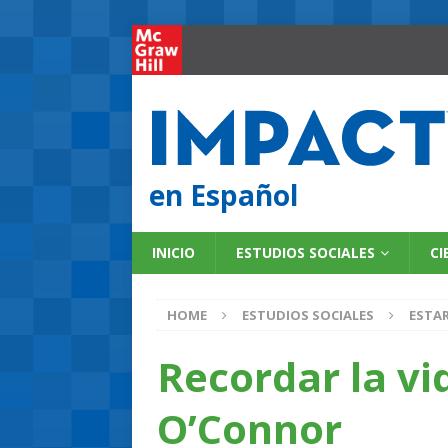
en Español
INICIO
ESTUDIOS SOCIALES
CI
HOME
ESTUDIOS SOCIALES
ESTAR
Recordar la vi
O’Connor