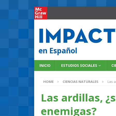
en Español
INICIO
ESTUDIOS SOCIALES
CI
HOME
CIENCIAS NATURALES
Las a
Las ardillas, 
enemigas?