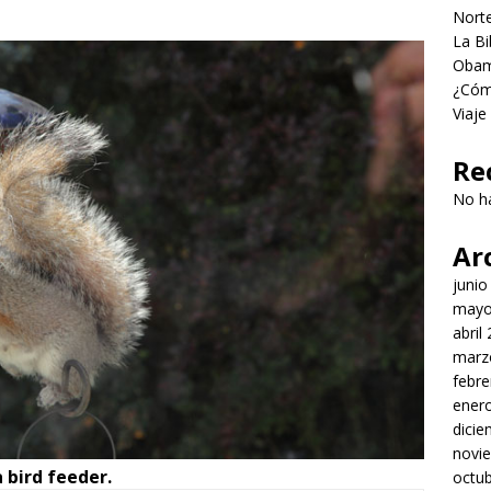
Norte
La Bi
Obama
¿Cómo
Viaje
Re
No h
Ar
junio
mayo
abril
marz
febre
ener
dici
novi
 bird feeder.
octu