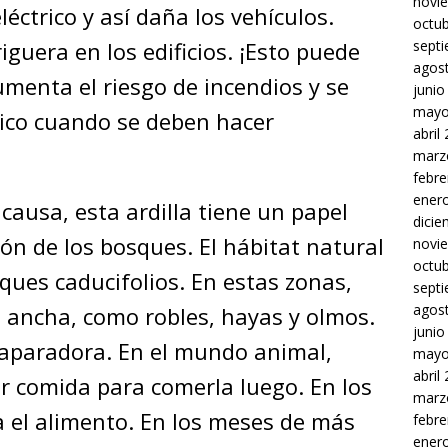
novi
léctrico y así daña los vehículos.
octu
uera en los edificios. ¡Esto puede
sept
agos
menta el riesgo de incendios y se
junio
mayo
trico cuando se deben hacer
abril
marz
febre
ener
causa, esta ardilla tiene un papel
dici
ón de los bosques. El hábitat natural
novi
octu
osques caducifolios. En estas zonas,
sept
agos
 ancha, como robles, hayas y olmos.
junio
acaparadora. En el mundo animal,
mayo
abril
er comida para comerla luego. En los
marz
 el alimento. En los meses de más
febre
ener