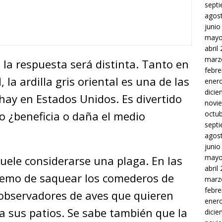
sept
agos
junio
mayo
abril
marz
 la respuesta será distinta. Tanto en
febre
 la ardilla gris oriental es una de las
ener
dici
ay en Estados Unidos. Es divertido
novi
ro ¿beneficia o daña el medio
octu
sept
agos
junio
mayo
 suele considerarse una plaga. En las
abril
tremo de saquear los comederos de
marz
febre
 observadores de aves que quieren
ener
a sus patios. Se sabe también que la
dici