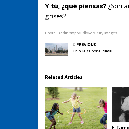
Y tú, ¿qué piensas?
¿Son a
grises?
Photo Credit: hmproudlove/Getty Images
PREVIOUS
¡En huelga por el clima!
Related Articles
El famo