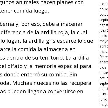
Algunos animales hacen planes con
dici
tener comida luego.
novi
octu
sept
hiberna y, por eso, debe almacenar
agos
julio
diferencia de la ardilla roja, la cual
junio
 lugar, la ardilla gris esparce lo que
mayo
abril
arce la comida la almacena en
marz
 dentro de su territorio. La ardilla
febre
ener
 del olfato y la memoria espacial para
dici
novi
es donde enterró su comida. Sin
octu
toda! Muchas nueces no las recupera
sept
agos
as pueden llegar a convertirse en
julio
junio
mayo