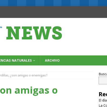
ENCIAS NATURALES
ARCHIVO
Busc
rdillas, ¿son amigas o enemigas?
¿son amigas o
Re
El dí
La Co