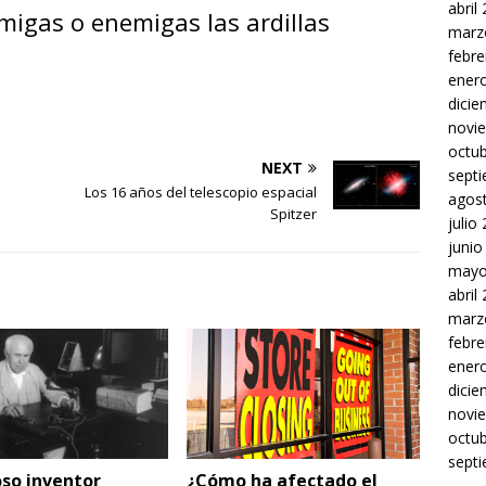
abril
migas o enemigas las ardillas
marz
febre
ener
dici
novi
octu
NEXT
sept
Los 16 años del telescopio espacial
agos
Spitzer
julio
junio
mayo
abril
marz
febre
ener
dici
novi
octu
sept
so inventor
¿Cómo ha afectado el